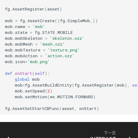
VoxModelGetYaw VM方位
fg
.
AssetRegister
(
asset
)
mob
=
fg
.
AssetCreate
((
fg
.
SimpleMob
,))
VoxModelSetFaceTo VM
mob
.
name
=
'mob'
mob
.
state
=
fg
.
STATE
.
MOBILE
LightingBlock 点亮方块
mob
.
mobSkeleton
=
'skeleton.ozz'
mob
.
mobMesh
=
'mesh.ozz'
mob
.
mobTexture
=
'texture.png'
LoadSky 天空背景
mob
.
mobAction
=
'action.ozz'
mob
.
icon
=
'mob.png'
SetDayLength 设置日长
def
onStart
(
self
):
global
mob
SetDayTime 设置时间
mob
=
fg
.
AssetBuildEntity
(
fg
.
AssetRegister
(
mob
),
se
mob
.
setSpeed
(
2
)
mob
.
setMotion
(
wx
.
MOTION
.
FORWARD
)
SetFov 设定摄像机焦距
CalcDe
fg
.
AssetSetStartCBFunc
(
asset
,
onStart
)
CalcPosition
下一页