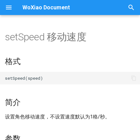
WoXiao Document
正
在
setSpeed 移动速度
我的魔法学校
Asset 资产
Audio 声音
choice 随机元素
convertNumber 转换为数字
格式
fg
C++
WaitForMoveMob 角色几秒移动几步
pushDelayCommand 排序等待执行
AssetBreakEntity 删除资源
AssetSetInteractCBFunc
AddQuickButton 快捷按钮
AudioCreate 创建音效
ARInitialize 初始化AR
SetBlock 建造方块
StartCoroutine 开始协程
INTERACT
ACTION
初
始
下载安装
randint 随机整数
setDelayCommand 等待执行
Vec3 三维坐标
简介
WaitForMoveVoxModel VM几秒移动几格
AssetBuildEntity 创建资源
ShowSubtitles 显示字幕
AudioDestroy 移除音效
BlockSortGet 获取方块材
STATE
BLOCK
格式
Event 事件
World 世界
wx
化
注册、登录
random 随机浮点数
Timer 创建计时器
参数
WaitForRotatePitchMob 角色几秒垂直旋转几弧度
AssetCreate 创建资源类
CloseSubtitles 关闭字幕
BuildBox 建造长方体
SimpleMobAction
KEY
MobColli
BlockSor
搜
UI 界面
Build 建造
配置需求
randrange 随机范围取数
实例
WaitForRotatePitchVoxModel VM几秒垂直旋转几弧度
ShowCover 显示封面
BuildByImage 生成地形
MobDoAction 角色执行动
CONTROL
MOD
AudioLi
As
Cam
索
引
简介
常见问题
sample 指定数量随机元素
WaitForRotateYawMob 角色几秒水平旋转几弧度
CloseCover 关闭封面
AudioPlay 播放声音
BuildCylinder 建造圆柱体
MobGetJoint 角色关节ID
MOTION
Asset
Motion 运动
擎
设置角色移动速度，不设置速度默认为1格/秒。
更新说明
shuffle 随机排序
WaitForRotateYawVoxModel VM几秒水平旋转几弧度
AssetRegister 注册资源
ShowCountdown 倒计时
AudioSetGain 音量
BuildTreeDefault 快速种树
MobGetPitch 角色仰角
MOUSE_BUTTON
Camer
As
Coroutine 协程
uniform 范围取随机浮点数
WaitForSecond 等待几秒
SimpleMob 角色快捷运动
AudioSetPitch 音高
MobGetPosition 角色位置
ShowMessag
Ca
参数