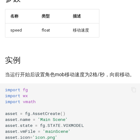
SendCommand 发送广播
ShowDialog 对话框
AudioSetPos 音效位置
CameraSetFlying 摄像机
MobGetYaw 角色方位角
名称
类型
描述
ShowInputDialog 提问对
AudioStop 停止音效
MobSetActive 显示/隐藏
speed
float
移动速度
AudioStopAll 停止所有音
MobSetFaceTo 角色朝向
Camer
ShowInvitationCard 邀请函
AudioCaptureStart 开始录
MobSetMotion 设定角色
Ca
实例
ShowLetter 信件
AudioCaptureStop 结束录
FogSetDistantRatio 可见度
MobSetPitch 设定角色仰
当运行开始后设置角色mob移动速度为2格/秒，向前移动。
ShowContactBook 通讯录
GetDayLength 获取一天时
import
fg
import
wx
GetDayTime 获取当前时间
MobSetYaw 设定角色方位
Conta
import
vmath
asset
=
fg
.
AssetCreate
()
GetFov 摄像机焦距
VoxModelGetPitch VM仰
asset
.
name
=
'Main Scene'
asset
.
state
=
fg
.
STATE
.
VOXMODEL
asset
.
vmFile
=
'mainScene'
asset
.
icon
=
'icon.png'