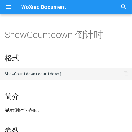
WoXiao Document
正
在
ShowCountdown 倒计时
我的魔法学校
AssetBreakEntity 删除资源
AssetSetInteractCBFunc 交互
格式
Audio 声音
choice 随机元素
convertNumber 转换为数字
attachCamera 人称视角
fg
C++
WaitForMoveMob 角色几秒移动几步
pushDelayCommand 排序等待执行
AudioCreate 创建音效
ARInitialize 初始化AR
SetBlock 建造方块
StartCoroutine 开始协程
INTERACT
ACTION
初
始
下载安装
AssetBuildEntity 创建资源
简介
randint 随机整数
setDelayCommand 等待执行
Vec3 三维坐标
doAction 执行动作
WaitForMoveVoxModel VM几秒移动几格
AssetSetInterpolateCBFunc 每帧执行
AudioDestroy 移除音效
BlockSortGet 获取方块材
STATE
BLOCK
格式
World 世界
wx
化
注册、登录
AssetCreate 创建资源类
参数
random 随机浮点数
Timer 创建计时器
knockback 被击后退
WaitForRotatePitchMob 角色几秒垂直旋转几弧度
AssetSetKeyCBFunc 键盘按键交互
BuildBox 建造长方体
SimpleMobAction
KEY
MobColli
BlockSor
搜
Build 建造
配置需求
实例
randrange 随机范围取数
setAction 设定动作
AssetGetAllEntities 获取所有实例
WaitForRotatePitchVoxModel VM几秒垂直旋转几弧度
AssetSetMouseButtonCBFunc 鼠标按键交互
BuildByImage 生成地形
MobDoAction 角色执行动
CONTROL
MOD
AudioLi
Cam
索
引
简介
常见问题
sample 指定数量随机元素
setActionTime 动作总时长
AssetSetStartCBFunc 运行开始时执行
WaitForRotateYawMob 角色几秒水平旋转几弧度
AssetGetEntitiesByName 由名称获取实例
AudioPlay 播放声音
BuildCylinder 建造圆柱体
MobGetJoint 角色关节ID
MOTION
Motion 运动
擎
显示倒计时界面。
更新说明
AssetRegister 注册资源
shuffle 随机排序
setAngleSpeed 转动速度
AssetSetUpdateCBFunc 每隔0.1秒执行
WaitForRotateYawVoxModel VM几秒水平旋转几弧度
AudioSetGain 音量
BuildTreeDefault 快速种树
MobGetPitch 角色仰角
MOUSE_BUTTON
Camer
Coroutine 协程
SimpleMob 角色快捷运动
uniform 范围取随机浮点数
WaitForSecond 等待几秒
setMotion 运动类型
AssetSetCommandCBFunc 收到广播执行
AudioSetPitch 音高
MobGetPosition 角色位置
Ca
参数