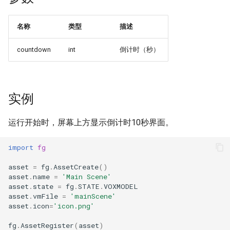
SendCommand 发送广播
setSpeed 移动速度
AudioSetPos 音效位置
CameraSetFlying 摄像机
MobGetYaw 角色方位角
名称
类型
描述
AudioStop 停止音效
MobSetActive 显示/隐藏
countdown
int
倒计时（秒）
AudioStopAll 停止所有音
MobSetFaceTo 角色朝向
Camer
AudioCaptureStart 开始录
MobSetMotion 设定角色
Ca
实例
AudioCaptureStop 结束录
FogSetDistantRatio 可见度
MobSetPitch 设定角色仰
运行开始时，屏幕上方显示倒计时10秒界面。
GetDayLength 获取一天时
import
fg
GetDayTime 获取当前时间
MobSetYaw 设定角色方位
asset
=
fg
.
AssetCreate
()
asset
.
name
=
'Main Scene'
asset
.
state
=
fg
.
STATE
.
VOXMODEL
GetFov 摄像机焦距
VoxModelGetPitch VM仰
asset
.
vmFile
=
'mainScene'
asset
.
icon
=
'icon.png'
fg
.
AssetRegister
(
asset
)